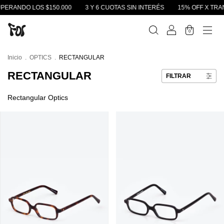
PERANDO LOS $150.000
3 Y 6 CUOTAS SIN INTERÉS
15% OFF X TRAN
0
Inicio
.
OPTICS
.
RECTANGULAR
RECTANGULAR
FILTRAR
Rectangular Optics