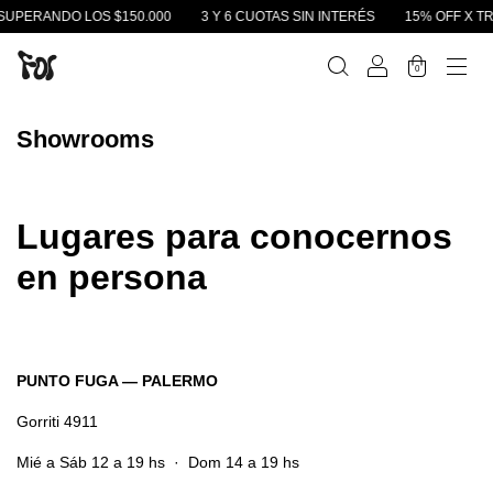
SUPERANDO LOS $150.000
3 Y 6 CUOTAS SIN INTERÉS
15% OFF X TR
0
Showrooms
Lugares para conocernos
en persona
PUNTO FUGA — PALERMO
Gorriti 4911
Mié a Sáb 12 a 19 hs · Dom 14 a 19 hs