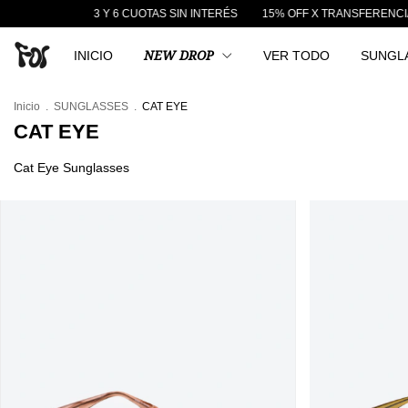
3 Y 6 CUOTAS SIN INTERÉS
15% OFF X TRANSFERENCIA
ENVÍO
INICIO
NEW DROP
VER TODO
SUNGL
Inicio
.
SUNGLASSES
.
CAT EYE
CAT EYE
Cat Eye Sunglasses