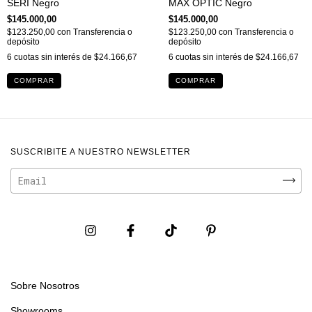
SERI Negro
MAX OPTIC Negro
$145.000,00
$145.000,00
$123.250,00
con
Transferencia o
$123.250,00
con
Transferencia o
depósito
depósito
6
cuotas sin interés de
$24.166,67
6
cuotas sin interés de
$24.166,67
SUSCRIBITE A NUESTRO NEWSLETTER
Sobre Nosotros
Showrooms