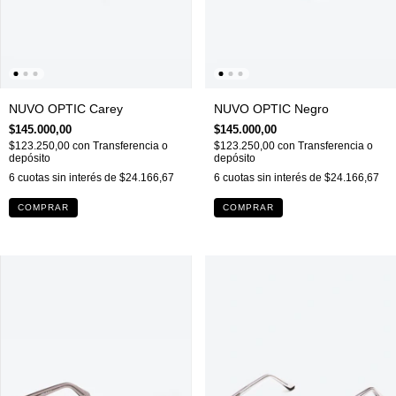
NUVO OPTIC Carey
NUVO OPTIC Negro
$145.000,00
$145.000,00
$123.250,00
con
Transferencia o
$123.250,00
con
Transferencia o
depósito
depósito
6
cuotas sin interés de
$24.166,67
6
cuotas sin interés de
$24.166,67