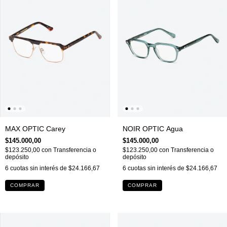
MAX OPTIC Carey
NOIR OPTIC Agua
$145.000,00
$145.000,00
$123.250,00
con
Transferencia o
$123.250,00
con
Transferencia o
depósito
depósito
6
cuotas sin interés de
$24.166,67
6
cuotas sin interés de
$24.166,67