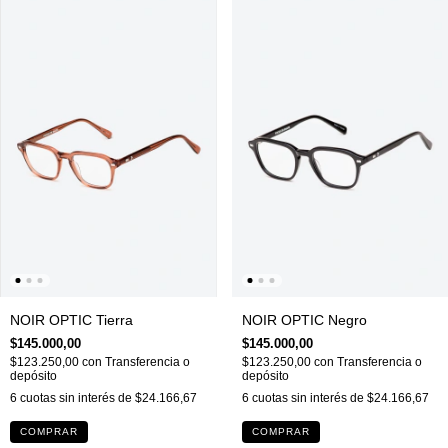
NOIR OPTIC Tierra
NOIR OPTIC Negro
$145.000,00
$145.000,00
$123.250,00
con
Transferencia o
$123.250,00
con
Transferencia o
depósito
depósito
6
cuotas sin interés de
$24.166,67
6
cuotas sin interés de
$24.166,67