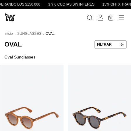
OS $150.000
3 Y 6 CUOTAS SIN INTERÉS
15% OFF X TRANSFERENCIA
0
Inicio
.
SUNGLASSES
.
OVAL
OVAL
FILTRAR
Oval Sunglasses