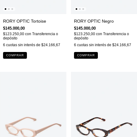
RORY OPTIC Tortoise
RORY OPTIC Negro
$145.000,00
$145.000,00
$123.250,00
con
Transferencia o
$123.250,00
con
Transferencia o
depósito
depósito
6
cuotas sin interés de
$24.166,67
6
cuotas sin interés de
$24.166,67