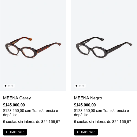
MEENA Carey
MEENA Negro
$145.000,00
$145.000,00
$123.250,00
con
Transferencia o
$123.250,00
con
Transferencia o
depósito
depósito
6
cuotas sin interés de
$24.166,67
6
cuotas sin interés de
$24.166,67