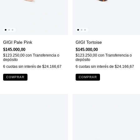
GIGI Pale Pink
GIGI Tortoise
$145.000,00
$145.000,00
$123.250,00
con
Transferencia o
$123.250,00
con
Transferencia o
depósito
depósito
6
cuotas sin interés de
$24.166,67
6
cuotas sin interés de
$24.166,67