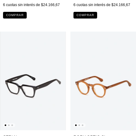
6
cuotas sin interés de
$24.166,67
6
cuotas sin interés de
$24.166,67