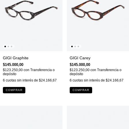
GIGI Graphite
GIGI Carey
$145.000,00
$145.000,00
$123.250,00
con
Transferencia o
$123.250,00
con
Transferencia o
depósito
depósito
6
cuotas sin interés de
$24.166,67
6
cuotas sin interés de
$24.166,67