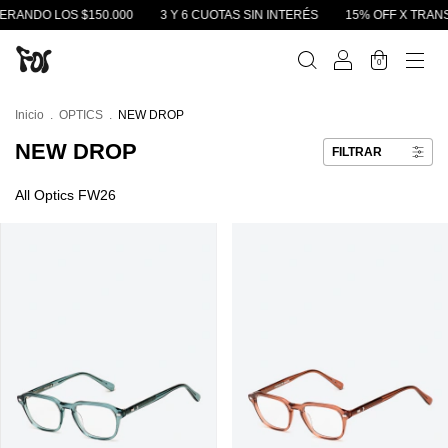
 $150.000
3 Y 6 CUOTAS SIN INTERÉS
15% OFF X TRANSFERENCIA
0
Inicio
.
OPTICS
.
NEW DROP
NEW DROP
FILTRAR
All Optics FW26