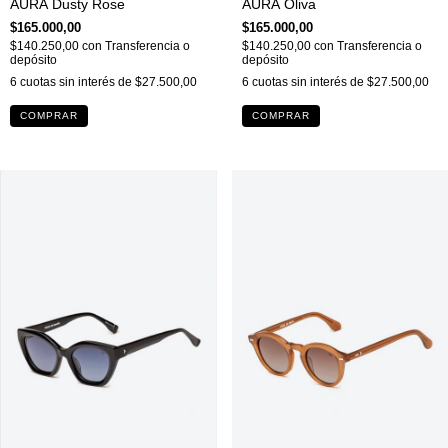
AURA Dusty Rose
AURA Oliva
$165.000,00
$165.000,00
$140.250,00
con
Transferencia o
$140.250,00
con
Transferencia o
depósito
depósito
6
cuotas sin interés de
$27.500,00
6
cuotas sin interés de
$27.500,00