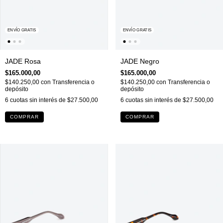
ENVÍO GRATIS
ENVÍO GRATIS
JADE Rosa
JADE Negro
$165.000,00
$165.000,00
$140.250,00
con
Transferencia o
$140.250,00
con
Transferencia o
depósito
depósito
6
cuotas sin interés de
$27.500,00
6
cuotas sin interés de
$27.500,00