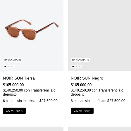
ENVÍO GRATIS
ENVÍO GRATIS
NOIR SUN Tierra
NOIR SUN Negro
$165.000,00
$165.000,00
$140.250,00
con
Transferencia o
$140.250,00
con
Transferencia o
depósito
depósito
6
cuotas sin interés de
$27.500,00
6
cuotas sin interés de
$27.500,00