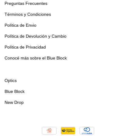
Preguntas Frecuentes
Términos y Condiciones
Política de Envio
Política de Devolución y Cambio
Política de Privacidad
Conocé más sobre el Blue Block
Optics
Blue Block
New Drop