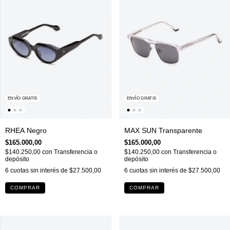
ENVÍO GRATIS
ENVÍO GRATIS
RHEA Negro
MAX SUN Transparente
$165.000,00
$165.000,00
$140.250,00
con
Transferencia o
$140.250,00
con
Transferencia o
depósito
depósito
6
cuotas sin interés de
$27.500,00
6
cuotas sin interés de
$27.500,00