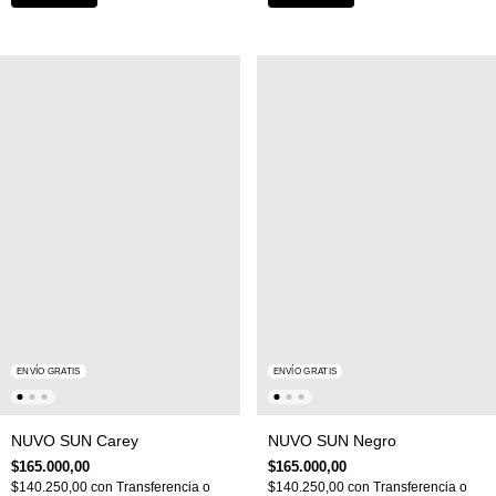
ENVÍO GRATIS
ENVÍO GRATIS
NUVO SUN Carey
NUVO SUN Negro
$165.000,00
$165.000,00
$140.250,00
con
Transferencia o
$140.250,00
con
Transferencia o