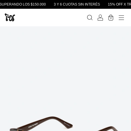
UPERANDO LOS $150.000
3 Y 6 CUOTAS SIN INTERÉS
15% OFF X TRA
0