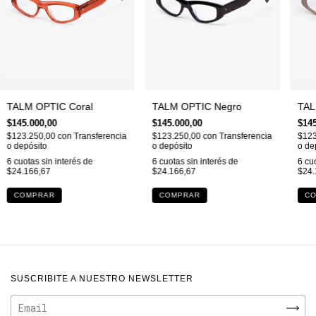
TALM OPTIC Coral
TALM OPTIC Negro
TAL
$145.000,00
$145.000,00
$145
$123.250,00
con
Transferencia
$123.250,00
con
Transferencia
$123
o depósito
o depósito
o de
6
cuotas sin interés de
6
cuotas sin interés de
6
cuo
$24.166,67
$24.166,67
$24.
SUSCRIBITE A NUESTRO NEWSLETTER