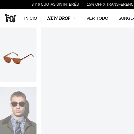
3 Y 6 CUOTAS SIN INTERÉS
15% OFF X TRANSFERENCIA
ENVÍO GRA
INICIO
NEW DROP
VER TODO
SUNGL