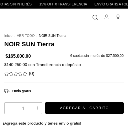
RÉS
15% OFF X TRANSFERENCIA
ENVÍO GRATIS A TODO EL PAÍS SUP
0
Inicio
.
VER TODO
.
NOIR SUN Tierra
NOIR SUN Tierra
$165.000,00
6
cuotas sin interés de
$27.500,00
$140.250,00
con
Transferencia o depósito
(0)
Envío gratis
¡Agregá este producto y
tenés envío gratis!