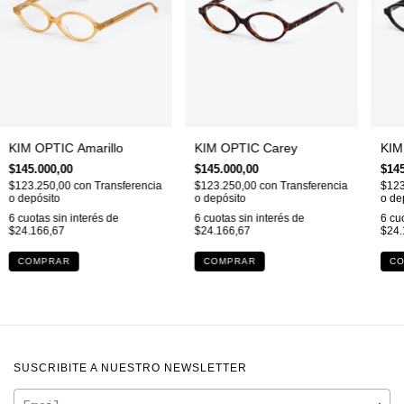
KIM OPTIC Amarillo
KIM OPTIC Carey
KIM
$145.000,00
$145.000,00
$145
$123.250,00
con
Transferencia
$123.250,00
con
Transferencia
$123
o depósito
o depósito
o de
6
cuotas sin interés de
6
cuotas sin interés de
6
cuo
$24.166,67
$24.166,67
$24.
SUSCRIBITE A NUESTRO NEWSLETTER