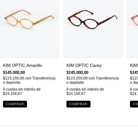
KIM OPTIC Amarillo
KIM OPTIC Carey
KIM
$145.000,00
$145.000,00
$145
$123.250,00
con
Transferencia
$123.250,00
con
Transferencia
$123
o depósito
o depósito
o de
6
cuotas sin interés de
6
cuotas sin interés de
6
cuo
$24.166,67
$24.166,67
$24.