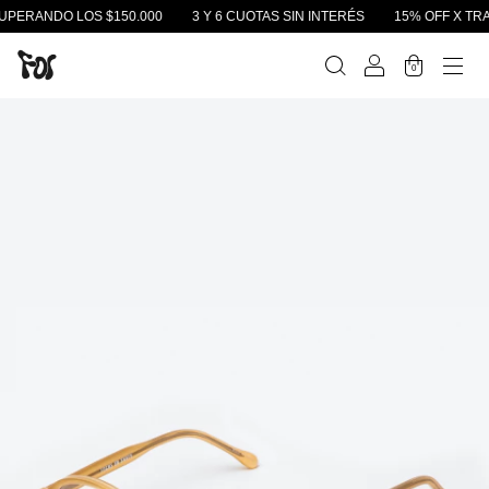
 LOS $150.000
3 Y 6 CUOTAS SIN INTERÉS
15% OFF X TRANSFERENC
0